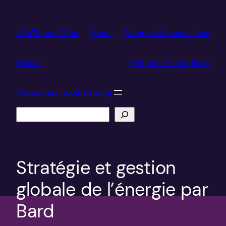
Aller
au
ItCoThema Démo
items
Composition avec liens
contenu
Thèses
Méthode Ascendante
Retour vers itcothema.org
Recherche
Stratégie et gestion
globale de l’énergie par
Bard