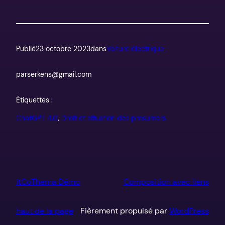
Publié
23 octobre 2023
dans
Voiture électrique
par
serkens@gmail.com
Étiquettes :
ChatGPT 4.0
, 
Droit et situation des prosumers
ItCoThema Démo
Composition avec liens
haut de la page
Fièrement propulsé par
WordPress