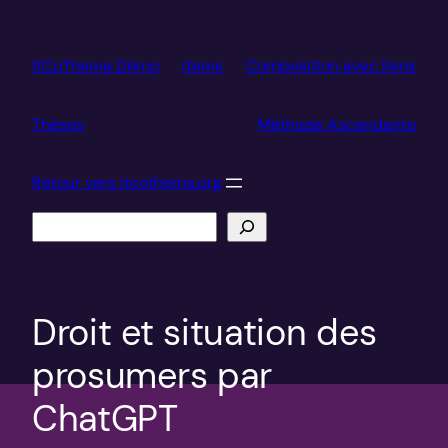
Aller
au
ItCoThema Démo
items
Composition avec liens
contenu
Thèses
Méthode Ascendante
Retour vers itcothema.org
Recherche
Droit et situation des
prosumers par
ChatGPT