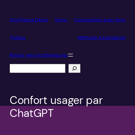
Aller
au
ItCoThema Démo
items
Composition avec liens
contenu
Thèses
Méthode Ascendante
Retour vers itcothema.org
Recherche
Confort usager par
ChatGPT