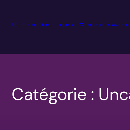
Aller
au
contenu
ItCoThema Démo
items
Composition avec li
Catégorie :
Unc