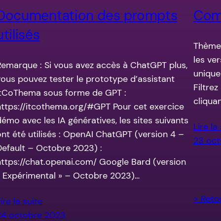
Documentation des prompts
Comp
utilisés
Thème 
les ver
Remarque : Si vous avez accès à ChatGPT plus,
unique
vous pouvez tester le prototype d’assistant
Filtre
ItCoThema sous forme de GPT :
cliquan
https://itcothema.org/#GPT Pour cet exercice
démo avec les IA génératives, les sites suivants
Lire la
ont été utilisés : OpenAI ChatGPT (version 4 –
23 oc
Default – Octobre 2023) :
https://chat.openai.com/ Google Bard (version
« Expérimental » – Octobre 2023)…
> Reto
ire la suite
24 octobre 2023